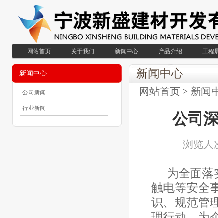
网站首页
关于我们
新闻中心
产品介绍
工程
新闻中心
新闻中心
网站首页
>
新闻
公司新闻
行业新闻
公司
浏览人次
为全面落
触电等安全
识、规范管理
理行动，为