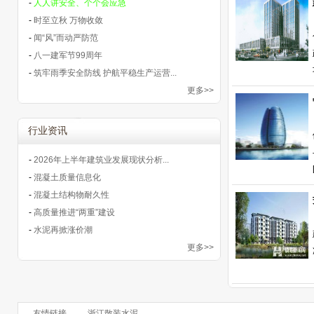
-
人人讲安全、个个会应急
-
时至立秋 万物收敛
-
闻“风”而动严防范
-
八一建军节99周年
-
筑牢雨季安全防线 护航平稳生产运营...
更多>>
行业资讯
-
2026年上半年建筑业发展现状分析...
-
混凝土质量信息化
-
混凝土结构物耐久性
-
高质量推进“两重”建设
-
水泥再掀涨价潮
更多>>
友情链接
浙江散装水泥